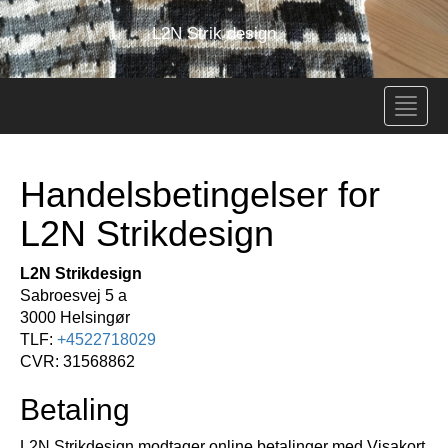
L2N Strik design
Toggle
naviga
Handelsbetingelser for
L2N Strikdesign
L2N Strikdesign
Sabroesvej 5 a
3000 Helsingør
TLF:
+4522718029
CVR: 31568862
Betaling
L2N Strikdesign modtager online betalinger med Visakort